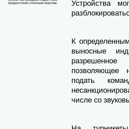
Устройства мо
предпочтение откатным воротам.
разблокировать
К определенным
выносные инд
разрешенное
позволяющее н
подать коман
несанкциониров
числе со звуков
На турникеты