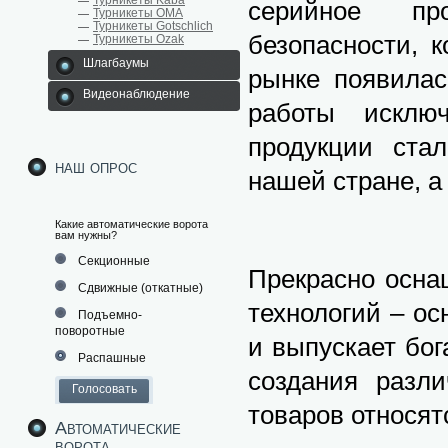
Турникеты Kaba
серийное пр
Турникеты ОМА
Турникеты Gotschlich
безопасности, 
Турникеты Ozak
Шлагбаумы
рынке появилас
Видеонаблюдение
работы исключ
продукции ста
наш опрос
нашей стране, а
Какие автоматические ворота
вам нужны?
Секционные
Прекрасно осна
Сдвижные (откатные)
технологий – ос
Подъемно-
поворотные
и выпускает бо
Распашные
создания разли
товаров относят
Автоматические
ворота