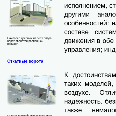
исполнением, с
другими анал
особенностей: 
составе систе
Наиболее древним из всех видов
движения в обе
ворот является распашной
вариант.
управления; инд
Откатные ворота
К достоинствам
таких моделей,
воздухе. Отли
надежность, бе
также немало
Многие застройщики отдают свое