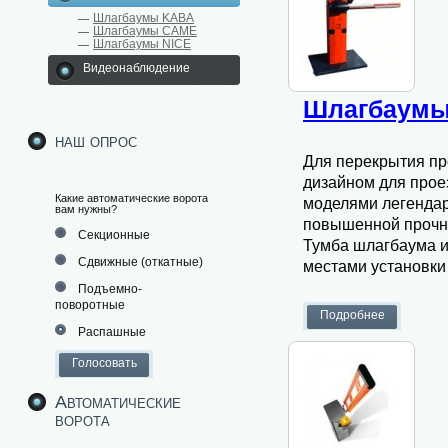
Шлагбаумы KABA
Шлагбаумы CAME
Шлагбаумы NICE
Видеонаблюдение
Шлагбаумы 
наш опрос
Для перекрытия пр
дизайном для прое
Какие автоматические ворота
моделями легенда
вам нужны?
повышенной прочно
Секционные
Тумба шлагбаума и
Сдвижные (откатные)
местами установки
Подъемно-
поворотные
Распашные
Автоматические
ворота